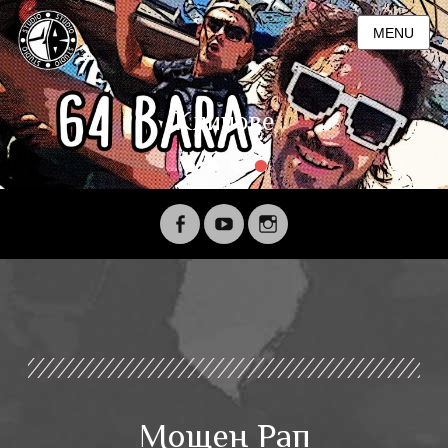
MENU
Клипове
•
•
•
•
Мощен Рап