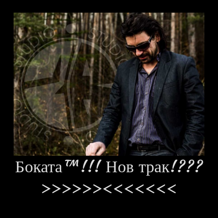
Боката™!!! Нов трак!???
>>>>>><<<<<<<