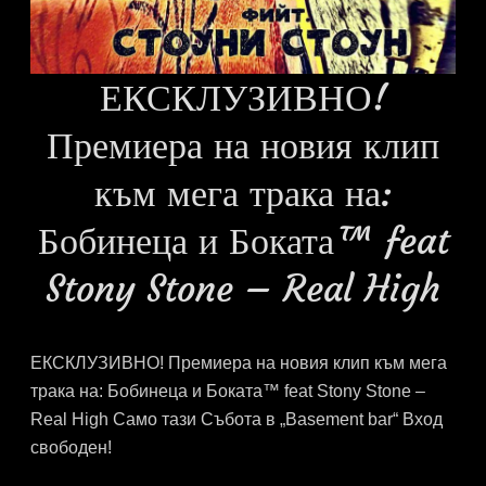
ЕКСКЛУЗИВНО!
Премиера на новия клип
към мега трака на:
Бобинеца и Боката™ feat
Stony Stone – Real High
ЕКСКЛУЗИВНО! Премиера на новия клип към мега
трака на: Бобинеца и Боката™ feat Stony Stone –
Real High Само тази Събота в „Basement bar“ Вход
свободен!